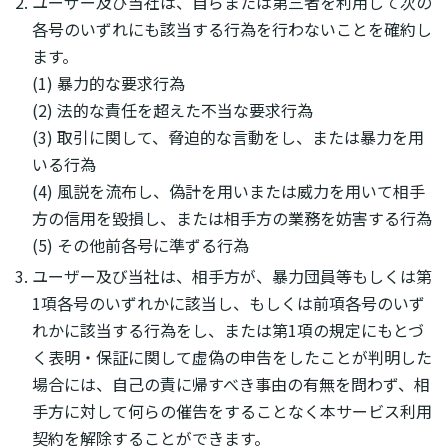
ユーザー及び当社は、自らまたは第三者を利用して次の
各号のいずれにも該当する行為を行わないことを確約し
ます。
(1) 暴力的な要求行為
(2) 法的な責任を超えた不当な要求行為
(3) 取引に関して、脅迫的な言動をし、または暴力を用
いる行為
(4) 風説を流布し、偽計を用いまたは威力を用いて相手
方の信用を毀損し、または相手方の業務を妨害する行為
(5) その他前各号に準ずる行為
ユーザー及び当社は、相手方が、暴力団員等もしくは第
1項各号のいずれかに該当し、もしくは前項各号のいず
れかに該当する行為をし、または第1項の規定にもとづ
く表明・保証に関して虚偽の申告をしたことが判明した
場合には、自己の責に帰すべき事由の有無を問わず、相
手方に対して何らの催告をすることなく本サービス利用
契約を解除することができます。