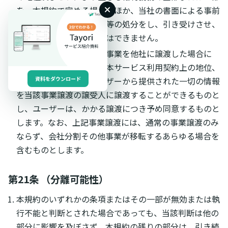
を、本規約で定める場合のほか、当社の書面による事前
の承諾なく第三者に譲渡等の処分をし、引き受けさせ、
または担保に供することはできません。
当社が本サービスに係る事業を他社に譲渡した場合に
は、当該事業譲渡に伴い本サービス利用契約上の地位、
権利及び義務並びにユーザーから提供された一切の情報
資料をダウンロード
を当該事業譲渡の譲受人に譲渡することができるものと
し、ユーザーは、かかる譲渡につき予め同意するものと
します。なお、上記事業譲渡には、通常の事業譲渡のみ
ならず、会社分割その他事業が移転するあらゆる場合を
含むものとします。
第21条 （分離可能性）
本規約のいずれかの条項またはその一部が無効または執
行不能と判断とされた場合であっても、当該判断は他の
部分に影響を及ぼさず、本規約の残りの部分は、引き続